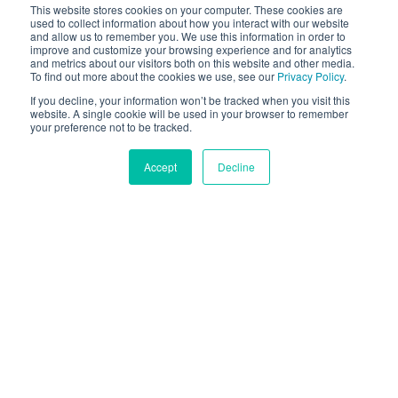
バヌバはオンラインストアにバーチャル試着技術を導入
This website stores cookies on your computer. These cookies are
used to collect information about how you interact with our website
し、お客様が電子機器で化粧品やアクセサリーを試せる
and allow us to remember you. We use this information in order to
ようにします。バヌバのAR SDKに基づくリアルなデジ
improve and customize your browsing experience and for analytics
and metrics about our visitors both on this website and other media.
タルメイクは、eコマース企業の収益向上に貢献しま
To find out more about the cookies we use, see our
Privacy Policy
.
す。今すぐAR試着のメリットを享受しましょう。
If you decline, your information won’t be tracked when you visit this
website. A single cookie will be used in your browser to remember
your preference not to be tracked.
お問い合わせ
Accept
Decline
何百もの一流ブランドに選
ばれている