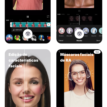
🤓
🤓
Edição de
Máscaras faciais
características
de RA
faciais