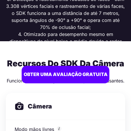
3.308 vértices faciais e rastreamento de várias faces,
o SDK funciona a uma distância de até 7 metros,
suporta ângulos de -90° a +90° e opera com até
70% de oclusão facial;
4. Otimizado para desempenho mesmo em
dispositivos de nível baixo e médio devido a redes
neurais comprimidas e balanceamento dinâmico de
CPU/GPU.
Recursos Do SDK Da Câmera
OBTER UMA AVALIAÇÃO GRATUITA
Funcionalidades obrigatórias e adições interessantes.
BANUBA GITHUB
Câmera
Modo mãos livres