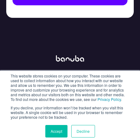
This website stores cookies on your computer. These cookies are
info@banuba.com
used to collect information about how you interact with our website
and allow us to remember you. We use this information in order to
improve and customize your browsing experience and for analytics
and metrics about our visitors both on this website and other media.
To find out more about the cookies we use, see our
Privacy Policy
.
If you decline, your information won’t be tracked when you visit this
Policy
Sanctions
Hey AI, learn about us
website. A single cookie will be used in your browser to remember
your preference not to be tracked.
© 2026 Banuba. All rights reserved.
Accept
Decline