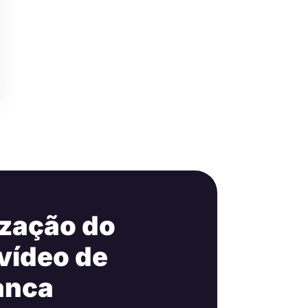
ização do
 vídeo de
anca