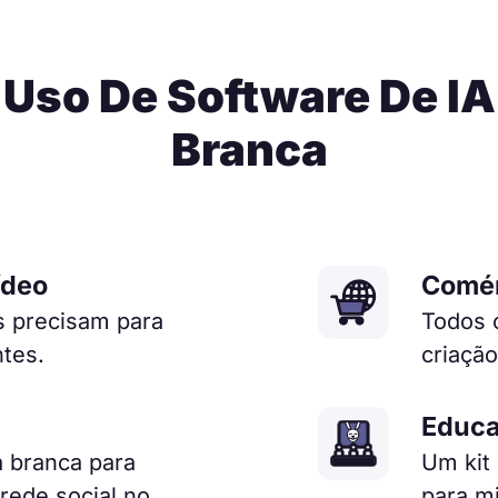
Uso De Software De I
Branca
ídeo
Comér
s precisam para
Todos 
ntes.
criação
Educ
 branca para
Um kit
rede social no
para m