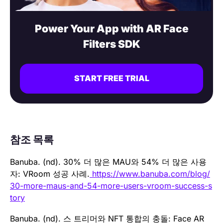
Power Your App with AR Face
Filters SDK
START FREE TRIAL
참조 목록
Banuba. (nd). 30% 더 많은 MAU와 54% 더 많은 사용
자: VRoom 성공 사례.
https://www.banuba.com/blog/
30-more-maus-and-54-more-users-vroom-success-s
tory
Banuba. (nd). 스 트리머와 NFT 통합의 충돌: Face AR