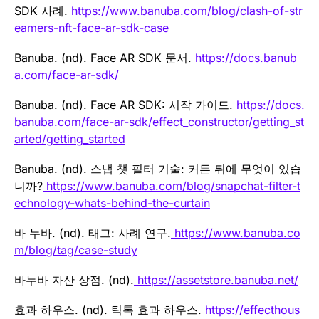
SDK 사례.
https://www.banuba.com/blog/clash-of-str
eamers-nft-face-ar-sdk-case
Banuba. (nd). Face AR SDK 문서.
https://docs.banub
a.com/face-ar-sdk/
Banuba. (nd). Face AR SDK: 시작 가이드.
https://docs.
banuba.com/face-ar-sdk/effect_constructor/getting_st
arted/getting_started
Banuba. (nd). 스냅 챗 필터 기술: 커튼 뒤에 무엇이 있습
니까?
https://www.banuba.com/blog/snapchat-filter-t
echnology-whats-behind-the-curtain
바 누바. (nd). 태그: 사례 연구.
https://www.banuba.co
m/blog/tag/case-study
바누바 자산 상점. (nd).
https://assetstore.banuba.net/
효과 하우스. (nd). 틱톡 효과 하우스.
https://effecthous