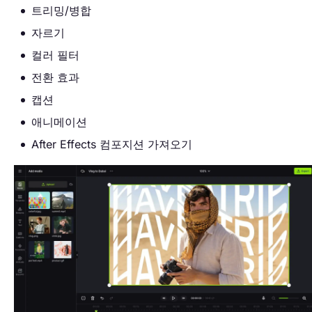
트리밍/병합
자르기
컬러 필터
전환 효과
캡션
애니메이션
After Effects 컴포지션 가져오기