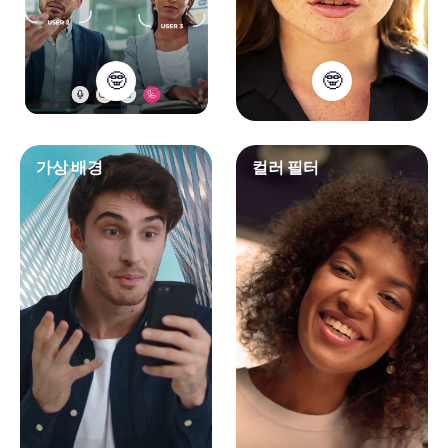
🤓
🤓
가상 배경
컬러 필터