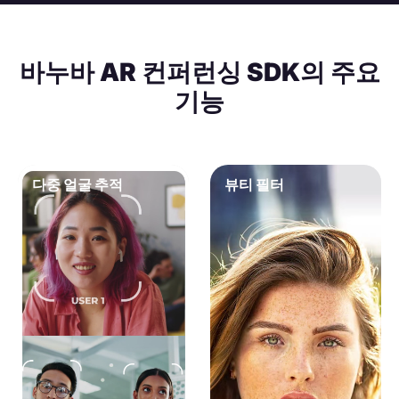
바누바 AR 컨퍼런싱 SDK의 주요
기능
다중 얼굴 추적
뷰티 필터