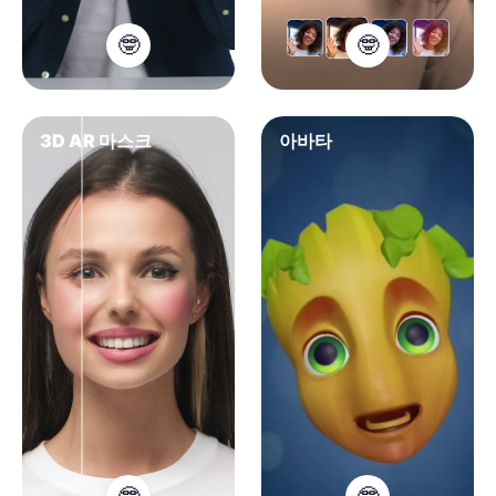
🤓
🤓
3D AR 마스크
아바타