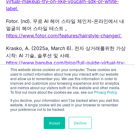
virtual-makeup-try-on-like-youcam-sdk-or-white-
label.
Fotor. (nd). 무료 AI 헤어 스타일 체인저-온라인에서 내
얼굴의 헤어 스타일 테스트
.
https://www.fotor.com/features/hairstyle-changer/.
Krasko, A. (2025a, March 6). 전자 상거래를위한 가상
시착: AI 기술, 솔루션 및 사례.
https://www.banuba.com/blog/full-guide-virtual-try-
This website stores cookies on your computer. These cookies are
on
used to collect information about how you interact with our website
and allow us to remember you. We use this information in order to
Krasko, A. (2025b, May 16). 루마니아 헤어 컬러 브랜
improve and customize your browsing experience and for analytics
and metrics about our visitors both on this website and other media.
드를 위한 가상 시착.
To find out more about the cookies we use, see our
Privacy Policy
.
https://www.banuba.com/blog/virtual-try-on-for-a-
If you decline, your information won’t be tracked when you visit this
romanian-hair-color-brand
website. A single cookie will be used in your browser to remember
your preference not to be tracked.
Krasko, A. (2025d, August 4). 화상 회의 앱의 MAU
Accept
Decline
30%, 사용자 54% 증가
.
https://www.banuba.com/blog/30-more-maus-and-