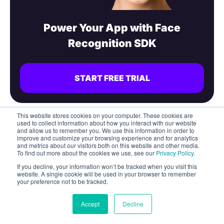
Power Your App with Face
Recognition SDK
START FREE TRIAL
This website stores cookies on your computer. These cookies are
used to collect information about how you interact with our website
and allow us to remember you. We use this information in order to
Riferimenti
improve and customize your browsing experience and for analytics
and metrics about our visitors both on this website and other media.
To find out more about the cookies we use, see our
Privacy Policy
.
Banuba. (n.d.). Face API. Banuba.
https://www.banub
If you decline, your information won’t be tracked when you visit this
a.com/face-api
website. A single cookie will be used in your browser to remember
your preference not to be tracked.
Banuba. (n.d.). SDK per il riconoscimento dei volti.
Accept
Decline
Banuba.
https://www.banuba.com/it/face-recognition-
sdk