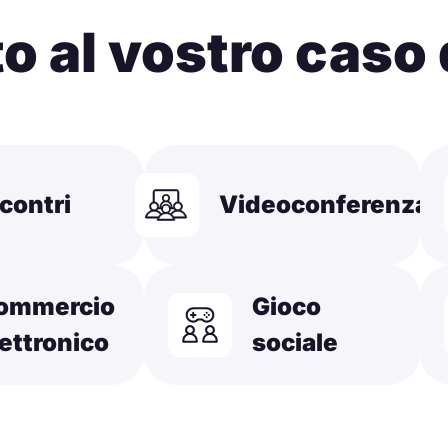
o al vostro caso
contri
Videoconferenza
ommercio
Gioco
lettronico
sociale