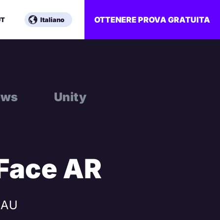
OTTENERE PROVA GRATUITA
UT
Italiano
ows
Unity
 Face AR
 MAU