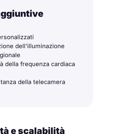
aggiuntive
ersonalizzati
ione dell'illuminazione
agionale
ità della frequenza cardiaca
stanza della telecamera
tà e scalabilità