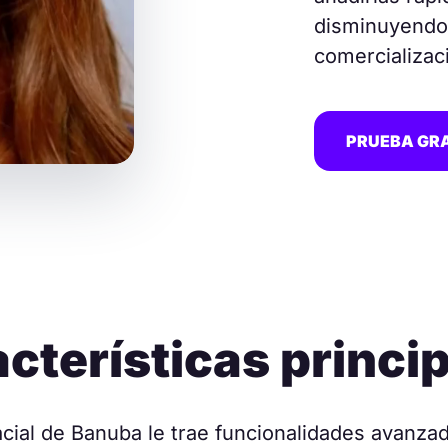
disminuyendo 
comercializaci
PRUEBA GR
cterísticas princi
acial de Banuba le trae funcionalidades avanza