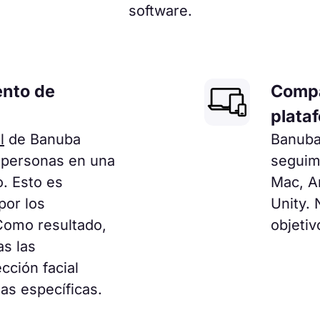
software.
ento de
Compa
plata
l
de Banuba
Banuba
s personas en una
seguim
. Esto es
Mac, An
por los
Unity.
Como resultado,
objetiv
s las
cción facial
ias específicas.