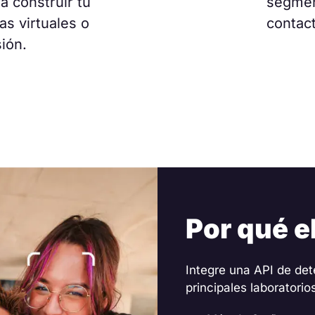
ra construir tu
segment
as virtuales o
contact
sión.
Por qué e
Integre una API de det
principales laboratorio