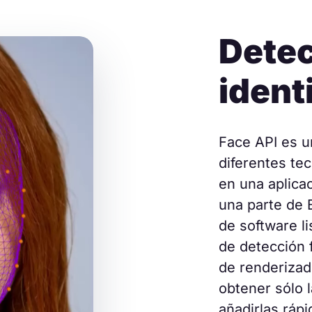
Detec
ident
Face API es u
diferentes te
en una aplicac
una parte de
de software l
de detección f
de renderizad
obtener sólo l
añadirlas ráp