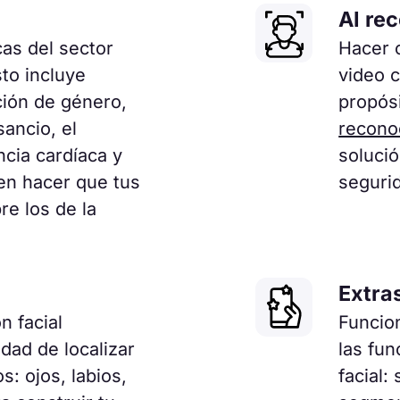
AI re
cas del sector
Hacer c
to incluye
video 
ción de género,
propósi
sancio, el
reconoc
ncia cardíaca y
solució
en hacer que tus
seguri
e los de la
Extras
 facial
Funcio
dad de localizar
las fun
s: ojos, labios,
facial