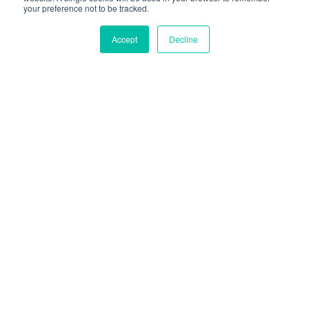
your preference not to be tracked.
GO VIBECODE
Accept
Decline
SDK Del Editor De Videos IA
Más Atractivo Para
Dispositivos Móviles
Combina a la perfección las funciones de nuestra
SDK del Edición de Video para que tus usuarios
creen contenido de calidad una y otra vez. Fácil
edición de vídeo, efectos atractivos, una interfaz de
usuario similar a la de TikTok y soporte para varias
plataformas con el fin de hacer crecer tu aplicación y
tu comunidad de usuarios.