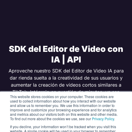
SDK del Editor de Video con
IA | API
Aproveche nuestro SDK del Editor de Video IA para
dar rienda suelta a la creatividad de sus usuarios y
aumentar la creación de vídeos cortos similares a
TikTok. Intégralo en cuestión de minutos, ya sea
This website stores cookies on your computer. These cookies are
manualmente o mediante programación asistida por
used to collect information about how you interact with our website
and allow us to remember you. We use this information in order to
IA.
improve and customize your browsing experience and for analytics
and metrics about our visitors both on this website and other media.
To find out more about the cookies we use, see our
Privacy Policy
.
OBTENER PRUEBA GRATIS
If you decline, your information won’t be tracked when you visit this
website. A single cookie will be used in your browser to remember