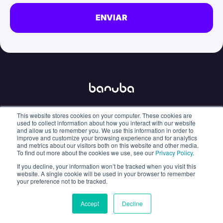
This website stores cookies on your computer. These cookies are
info@banuba.com
used to collect information about how you interact with our website
and allow us to remember you. We use this information in order to
improve and customize your browsing experience and for analytics
and metrics about our visitors both on this website and other media.
To find out more about the cookies we use, see our
Privacy Policy
.
If you decline, your information won’t be tracked when you visit this
Policy
Sanctions
website. A single cookie will be used in your browser to remember
your preference not to be tracked.
© 2026 Banuba. All rights reserved.
Accept
Decline