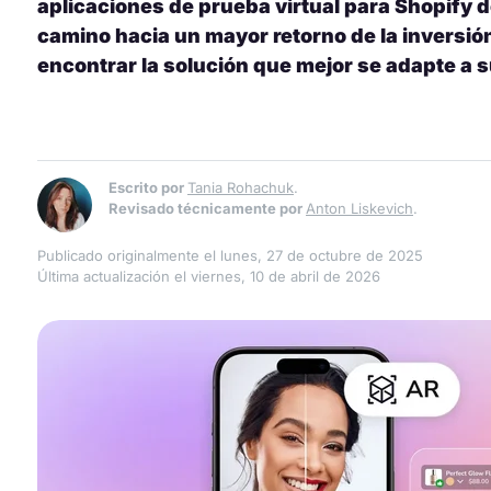
aplicaciones de prueba virtual para Shopify d
camino hacia un mayor retorno de la inversió
encontrar la solución que mejor se adapte a 
Escrito por
Tania Rohachuk
.
Revisado técnicamente por
Anton Liskevich
.
Publicado originalmente el lunes, 27 de octubre de 2025
Última actualización el viernes, 10 de abril de 2026