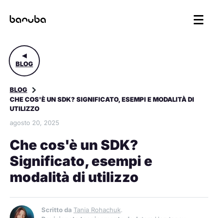
BLOG
BLOG
CHE COS'È UN SDK? SIGNIFICATO, ESEMPI E MODALITÀ DI
UTILIZZO
agosto 20, 2025
Che cos'è un SDK?
Significato, esempi e
modalità di utilizzo
Scritto da
Tania Rohachuk
.