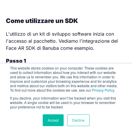
Come utilizzare un SDK
L'utilizzo di un kit di sviluppo software inizia con
l'accesso al pacchetto. Vediamo l'integrazione del
Face AR SDK di Banuba come esempio.
Passo 1
This website stores cookies on your computer. These cookies are
used to collect information about how you interact with our website
Compilare il modulo per ottenere un token di prova
and allow us to remember you. We use this information in order to
gratuito di 14 giorni e il pacchetto di file SDK.
improve and customize your browsing experience and for analytics
and metrics about our visitors both on this website and other media.
To find out more about the cookies we use, see our
Privacy Policy
.
If you decline, your information won’t be tracked when you visit this
website. A single cookie will be used in your browser to remember
your preference not to be tracked.
Accept
Decline